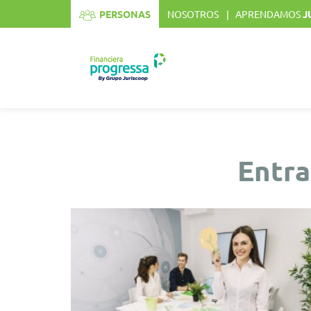
[mi_resizer]
PERSONAS
NOSOTROS
APRENDAMOS
J
Entra