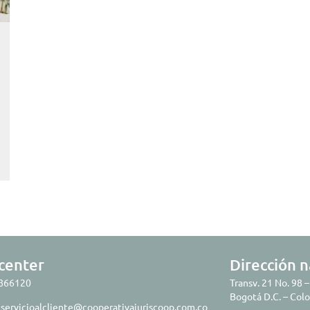
 center
Dirección n
4866120
Transv. 21 No. 98 –
Bogotá D.C. – Col
:
servicioalcliente@cooperativajuriscoop.com.co