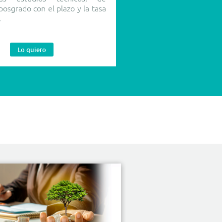
osgrado con el plazo y la tasa
.
Lo quiero