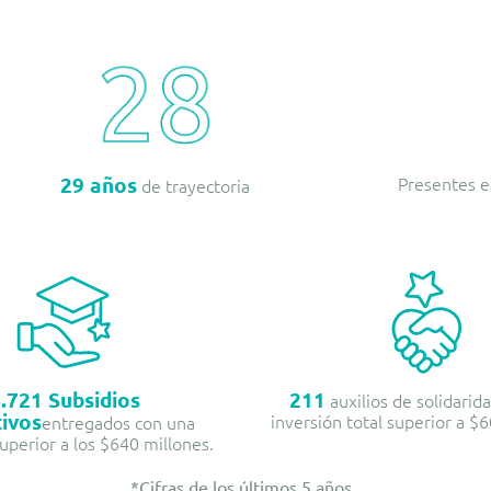
Presentes e
29 años
de trayectoria
.721 Subsidios
211
auxilios de solidarid
ivos
inversión total superior a $
entregados con una
uperior a los $640 millones.
*Cifras de los últimos 5 años.