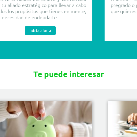
 tu aliado estratégico para llevar a cabo
pregrado o p
dos los propósitos que tienes en mente,
que quieres
n necesidad de endeudarte.
Inicia ahora
Te puede interesar