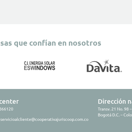
as que confían en nosotros
 center
Dirección n
4866120
Transv. 21 No. 98 –
Bogotá D.C. – Col
:
servicioalcliente@cooperativajuriscoop.com.co