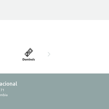
acional
 71
ombia