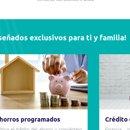
eñados exclusivos para ti y familia!
horros programados
Crédito
ltiva el hábito del ahorro y conviértelo
Financia 