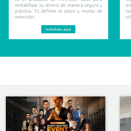
rentabilizar tu dinero de manera segura y
en
práctica. Tú defines el plazo y monto de
to
inversión.
si
Solicítalo aquí