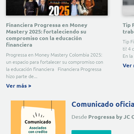
Financiera Progressa en Money
Tip 
Mastery 2025: fortaleciendo su
trab
compromiso con la educación
Tip F
financiera
ti! 4
Progressa en Money Mastery Colombia 2025:
En la
un espacio para fortalecer su compromiso con
Ver 
la educación financiera Financiera Progressa
hizo parte de
Ver más >
Comunicado oficia
Progressa by JC 
Desde