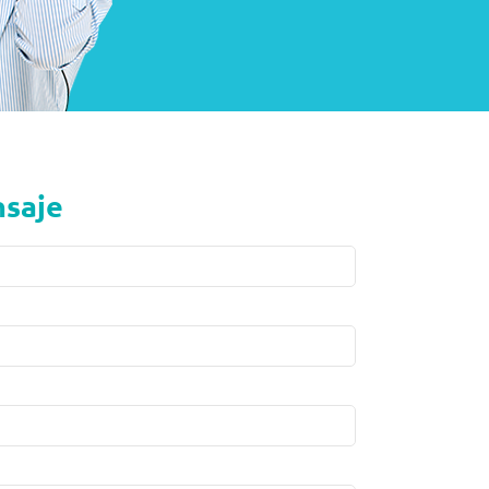
nsaje