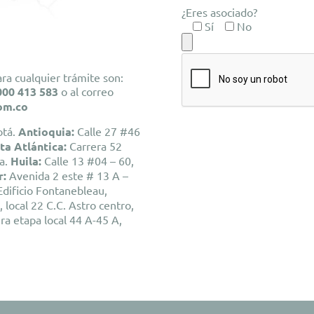
¿Eres asociado?
Sí
No
ra cualquier trámite son:
000 413 583
o al correo
om.co
otá.
Antioquia
:
Calle 27 #46
ta Atlántica
:
Carrera 52
la.
Huila
:
Calle 13 #04 – 60,
r
:
Avenida 2 este # 13 A –
Edificio Fontanebleau,
 local 22 C.C. Astro centro,
ra etapa local 44 A-45 A,