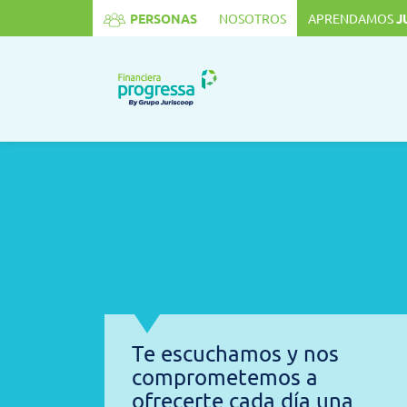
[mi_resizer]
PERSONAS
NOSOTROS
APRENDAMOS
J
Te escuchamos y nos
comprometemos a
ofrecerte cada día una