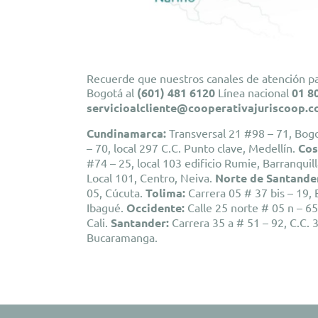
Recuerde que nuestros canales de atención pa
Bogotá
al
(601) 481 6120
Línea nacional
01 8
servicioalcliente@cooperativajuriscoop.c
Cundinamarca:
Transversal 21 #98 – 71, Bog
– 70, local 297 C.C. Punto clave, Medellín.
Cos
#74 – 25, local 103 edificio Rumie, Barranquil
Local 101, Centro, Neiva.
Norte de Santande
05, Cúcuta.
Tolima
:
Carrera 05 # 37 bis – 19, 
Ibagué.
Occidente
:
Calle 25 norte # 05 n – 65,
Cali.
Santander
:
Carrera 35 a # 51 – 92, C.C. 3
Bucaramanga.