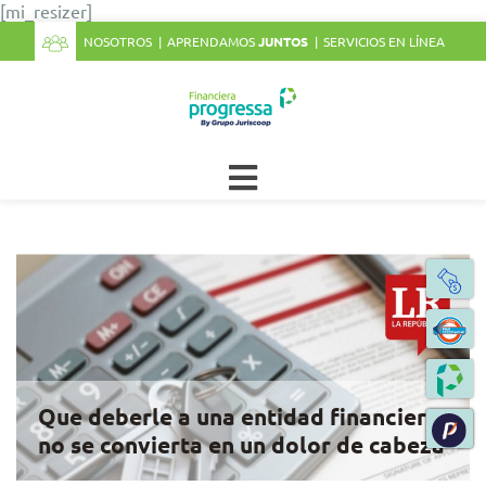
[mi_resizer]
NOSOTROS
APRENDAMOS
JUNTOS
SERVICIOS EN LÍNEA
Que deberle a una entidad financiera
no se convierta en un dolor de cabeza