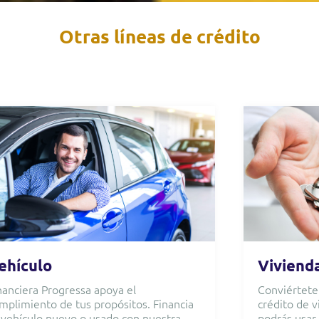
Otras líneas de crédito
ehículo
Viviend
nanciera Progressa apoya el
Conviértete
mplimiento de tus propósitos. Financia
crédito de 
 vehículo nuevo o usado con nuestra
podrás usar 