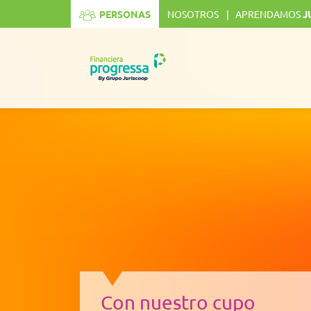
[mi_resizer]
PERSONAS
NOSOTROS
APRENDAMOS
J
Con nuestro cupo