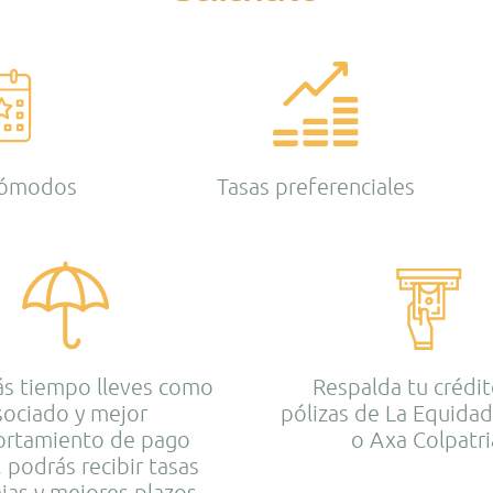
cómodos
Tasas preferenciales
ás tiempo lleves como
Respalda tu crédi
sociado y mejor
pólizas de La Equida
rtamiento de pago
o Axa Colpatri
 podrás recibir tasas
jas y mejores plazos