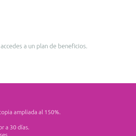
 accedes a un plan de beneficios.
ocopia ampliada al 150%.
r a 30 días.
ses.