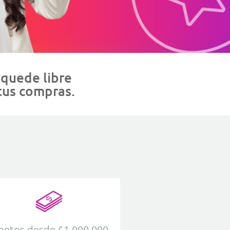
 quede libre
 tus compras.
ntos desde $1.000.000