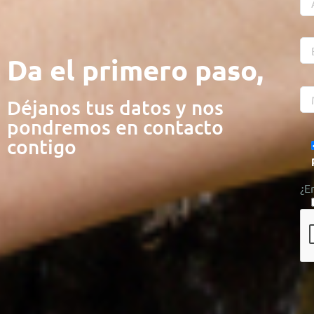
Da el primero paso,
Déjanos tus datos y nos
pondremos en contacto
contigo
¿E