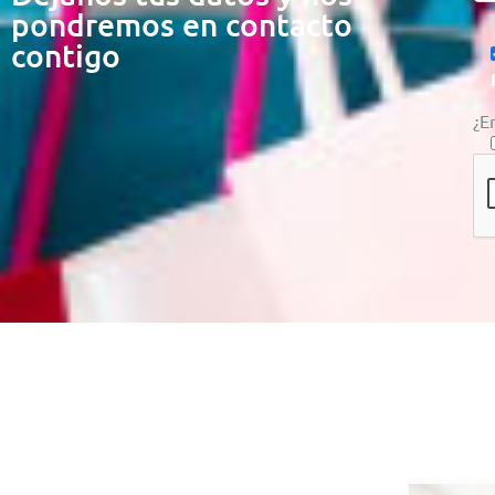
pondremos en contacto
contigo
¿E