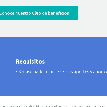
Conoce nuestro Club de beneficios
Requisitos
Ser asociado, mantener sus aportes y ahorro 
ones sujetas a estudio de crédito, capacidad de pago y buen reporte en centrales d