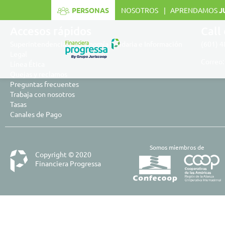
[mi_resizer]
PERSONAS
NOSOTROS
APRENDAMOS
J
Accesos rápidos
Call
Superintendencia de Economía Solidaria e Información
(601) 
Legal
Correo
Línea Ética
Quejas y reclamos
Preguntas frecuentes
Trabaja con nosotros
Tasas
Canales de Pago
Somos miembros de
Copyright © 2020
Financiera Progressa