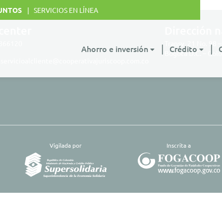
UNTOS
SERVICIOS EN LÍNEA
 center
Dirección n
4866120
Transv. 21 No. 98 –
Ahorro e inversión
Crédito
Bogotá D.C. – Col
:
servicioalcliente@cooperativajuriscoop.com.co
​Vigilada por
Inscrita a