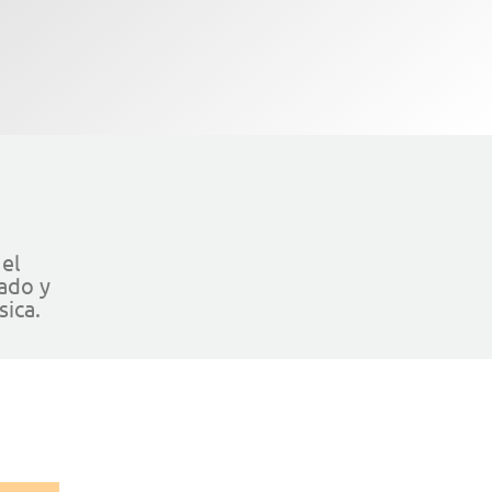
 el
ado y
sica.