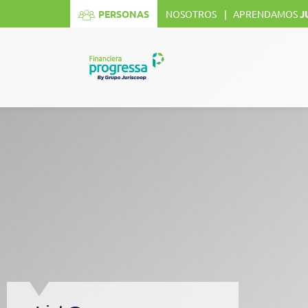
[mi_resizer]
PERSONAS
NOSOTROS
APRENDAMOS
J