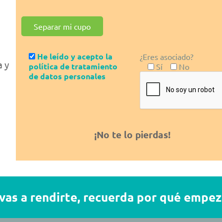
He leído y acepto la
¿Eres asociado?
a y
política de tratamiento
Sí
No
de datos personales
¡No te lo pierdas!
vas a rendirte, recuerda por qué empe